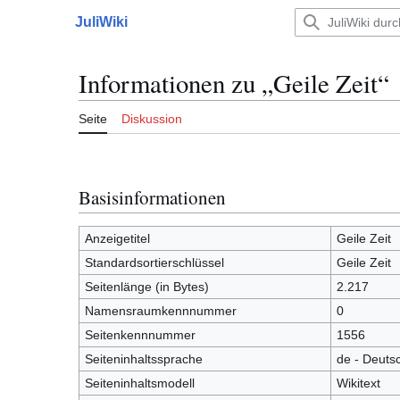
Zum
JuliWiki
Inhalt
Hauptmenü
springen
Informationen zu „Geile Zeit“
Seite
Diskussion
Basisinformationen
Anzeigetitel
Geile Zeit
Standardsortierschlüssel
Geile Zeit
Seitenlänge (in Bytes)
2.217
Namensraumkennnummer
0
Seitenkennnummer
1556
Seiteninhaltssprache
de - Deuts
Seiteninhaltsmodell
Wikitext