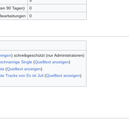
5
zten 90 Tagen)
0
 Bearbeitungen
0
zeigen
) schreibgeschützt (nur Administratoren)
leichnamige Single
(
Quelltext anzeigen
)
ste
(
Quelltext anzeigen
)
te Tracks von Es ist Juli
(
Quelltext anzeigen
)