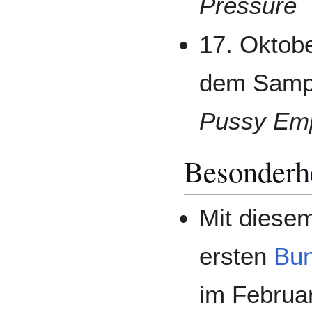
Pressure
17. Oktob
dem Samp
Pussy Emp
Besonderh
Mit diese
ersten
Bun
im Februa