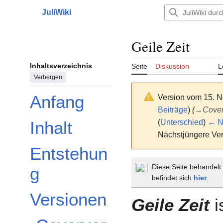
Zum
JuliWiki
Inhalt
Hauptmenü
springen
Geile Zeit
Inhaltsverzeichnis
Seite
Diskussion
L
Verbergen
Anfang
Version vom 15. 
Beiträge
)
(
→
Cover
(
Unterschied
)
← Nä
Inhalt
Nächstjüngere Ver
Entstehun
Diese Seite behandel
g
befindet sich
hier
.
Versionen
Geile Zeit
i
Unterabschnitt Versionen umschalten