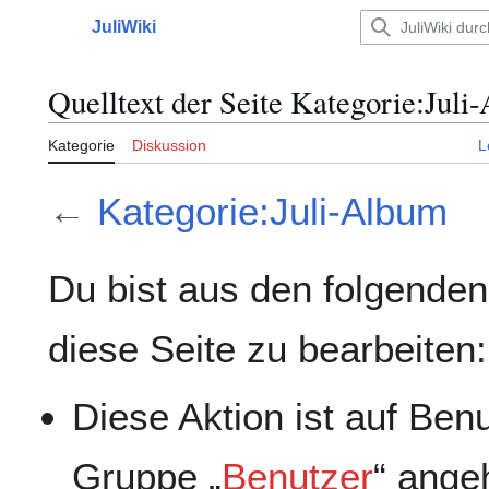
Zum
JuliWiki
Inhalt
Hauptmenü
springen
Quelltext der Seite Kategorie:Juli
Kategorie
Diskussion
L
←
Kategorie:Juli-Album
Du bist aus den folgenden
diese Seite zu bearbeiten:
Diese Aktion ist auf Ben
Gruppe „
Benutzer
“ ange