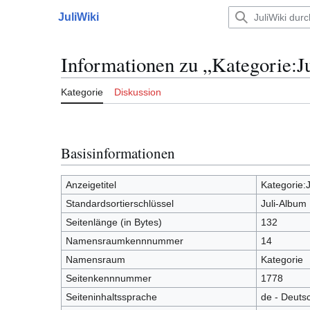
Zum
JuliWiki
Inhalt
Hauptmenü
springen
Informationen zu „Kategorie:J
Kategorie
Diskussion
Basisinformationen
Anzeigetitel
Kategorie:
Standardsortierschlüssel
Juli-Album
Seitenlänge (in Bytes)
132
Namensraumkennnummer
14
Namensraum
Kategorie
Seitenkennnummer
1778
Seiteninhaltssprache
de - Deuts