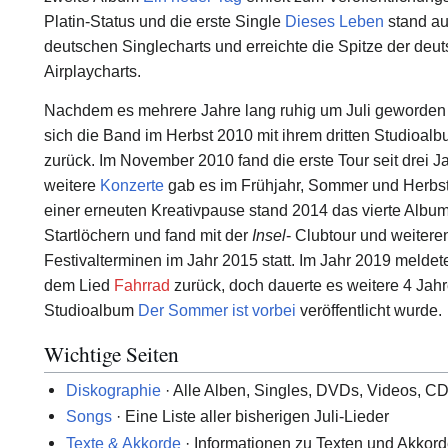
Platin-Status und die erste Single
Dieses Leben
stand auf
deutschen Singlecharts und erreichte die Spitze der deu
Airplaycharts.
Nachdem es mehrere Jahre lang ruhig um Juli geworden
sich die Band im Herbst 2010 mit ihrem dritten Studioal
zurück. Im November 2010 fand die erste Tour seit drei Ja
weitere
Konzerte
gab es im Frühjahr, Sommer und Herbs
einer erneuten Kreativpause stand 2014 das vierte Albu
Startlöchern und fand mit der
Insel
- Clubtour und weitere
Festivalterminen im Jahr 2015 statt. Im Jahr 2019 meldete
dem Lied
Fahrrad
zurück, doch dauerte es weitere 4 Jahre
Studioalbum
Der Sommer ist vorbei
veröffentlicht wurde.
Wichtige Seiten
Diskographie
· Alle Alben, Singles, DVDs, Videos, CDs
Songs
· Eine Liste aller bisherigen Juli-Lieder
Texte & Akkorde
· Informationen zu Texten und Akkord