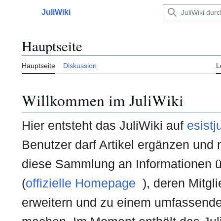
Zum
JuliWiki
Inhalt
Hauptmenü
springen
Hauptseite
Hauptseite
Diskussion
L
Willkommen im JuliWiki
Hier entsteht das JuliWiki auf
esistj
Benutzer darf Artikel ergänzen und 
diese Sammlung an Informationen 
(
offizielle Homepage
), deren Mitgl
erweitern und zu einem umfassend