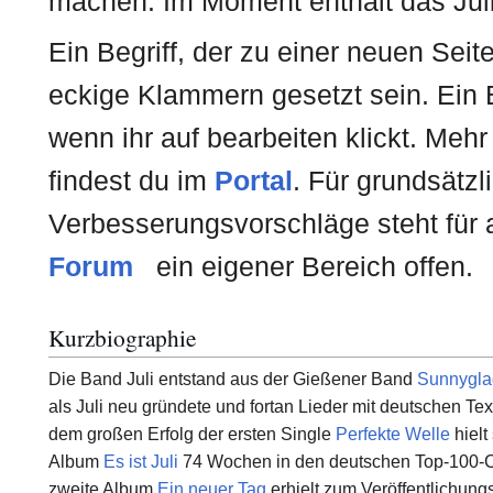
machen. Im Moment enthält das Juli
Ein Begriff, der zu einer neuen Seite
eckige Klammern gesetzt sein. Ein Be
wenn ihr auf bearbeiten klickt. Meh
findest du im
Portal
. Für grundsätz
Verbesserungsvorschläge steht für
Forum
ein eigener Bereich offen.
Kurzbiographie
Die Band Juli entstand aus der Gießener Band
Sunnygla
als Juli neu gründete und fortan Lieder mit deutschen Te
dem großen Erfolg der ersten Single
Perfekte Welle
hielt
Album
Es ist Juli
74 Wochen in den deutschen Top-100-C
zweite Album
Ein neuer Tag
erhielt zum Veröffentlichungs