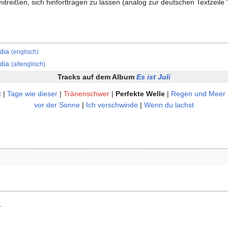
itreißen, sich hinforttragen zu lassen (analog zur deutschen Textzeile "
edia
(englisch)
edia
(altenglisch)
Tracks auf dem Album
Es ist Juli
t
|
Tage wie dieser
|
Tränenschwer
|
Perfekte Welle
|
Regen und Meer
vor der Sonne
|
Ich verschwinde
|
Wenn du lachst
.