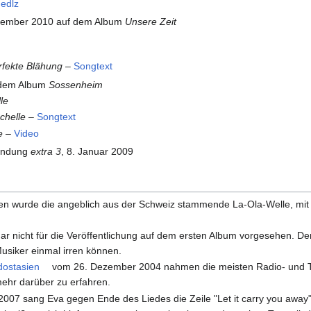
edlz
vember 2010 auf dem Album
Unsere Zeit
rfekte Blähung
–
Songtext
 dem Album
Sossenheim
le
chelle
–
Songtext
e
–
Video
endung
extra 3
, 8. Januar 2009
ten wurde die angeblich aus der Schweiz stammende La-Ola-Welle, mit
ar nicht für die Veröffentlichung auf dem ersten Album vorgesehen. D
Musiker einmal irren können.
dostasien
vom 26. Dezember 2004 nahmen die meisten Radio- und 
mehr darüber zu erfahren.
2007 sang Eva gegen Ende des Liedes die Zeile "Let it carry you away"