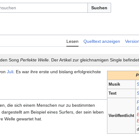
Suchen
Lesen
Quelltext anzeigen
Versio
t den Song
Perfekte Welle
. Der Artikel zur gleichnamigen Single befinde
 von
Juli
. Es war ihre erste und bislang erfolgreichste
P
Musik
S
Text
S
P
en, die sich einem Menschen nur zu bestimmten
E
dargestellt am Beispiel eines Surfers, der sein leben
E
Veröffentlicht
e Welle gewartet hat.
E
d