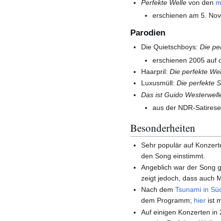
Perfekte Welle
von den
m
erschienen am 5. No
Parodien
Die Quietschboys:
Die pe
erschienen 2005 auf
Haarpril:
Die perfekte Wel
Luxusmüll:
Die perfekte S
Das ist Guido Westerwell
aus der NDR-Satires
Besonderheiten
Sehr populär auf Konzer
den Song einstimmt.
Angeblich war der Song g
zeigt jedoch, dass auch 
Nach dem
Tsunami in Sü
dem Programm;
hier
ist 
Auf einigen Konzerten in 