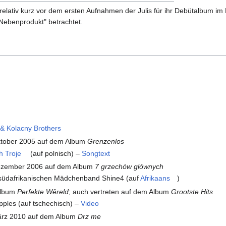
relativ kurz vor dem ersten Aufnahmen der Julis für ihr Debütalbum i
"Nebenprodukt" betrachtet.
 & Kolacny Brothers
ktober 2005 auf dem Album
Grenzenlos
h Troje
(auf polnisch) –
Songtext
ezember 2006 auf dem Album
7 grzechów głównych
südafrikanischen Mädchenband Shine4 (auf
Afrikaans
)
Album
Perfekte Wêreld
; auch vertreten auf dem Album
Grootste Hits
ples (auf tschechisch) –
Video
ärz 2010 auf dem Album
Drz me