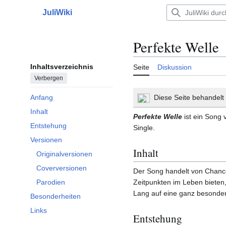
Zum
JuliWiki
Inhalt
Hauptmenü
springen
Perfekte Welle
Inhaltsverzeichnis
Seite
Diskussion
Verbergen
Diese Seite behandel
Anfang
Inhalt
Perfekte Welle
ist ein Song
Entstehung
Single.
Versionen
Unterabschnitt Versionen umschalten
Inhalt
Originalversionen
Coverversionen
Der Song handelt von Chanc
Zeitpunkten im Leben bieten, 
Parodien
Lang auf eine ganz besonder
Besonderheiten
Links
Entstehung