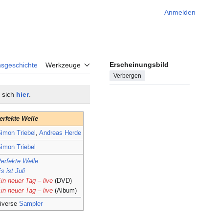
Anmelden
Erscheinungsbild
nsgeschichte
Werkzeuge
Verbergen
t sich
hier
.
erfekte Welle
imon Triebel
,
Andreas Herde
imon Triebel
erfekte Welle
s ist Juli
in neuer Tag – live
(DVD)
in neuer Tag – live
(Album)
iverse
Sampler