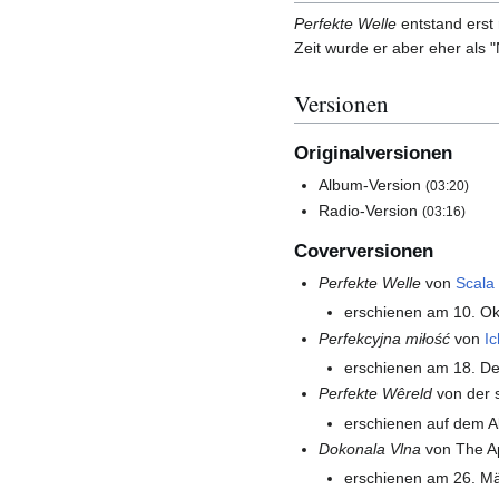
Perfekte Welle
entstand erst 
Zeit wurde er aber eher als 
Versionen
Originalversionen
Album-Version
(03:20)
Radio-Version
(03:16)
Coverversionen
Perfekte Welle
von
Scala
erschienen am 10. O
Perfekcyjna miłość
von
Ic
erschienen am 18. D
Perfekte Wêreld
von der 
erschienen auf dem 
Dokonala Vlna
von The Ap
erschienen am 26. M